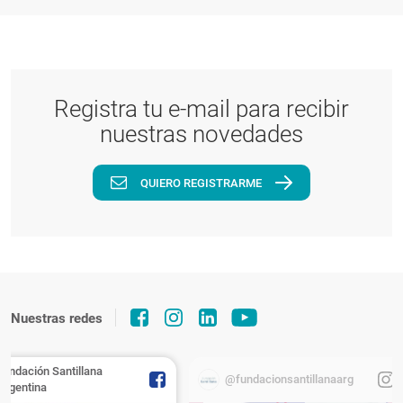
Registra tu e-mail para recibir
nuestras novedades
QUIERO REGISTRARME
Nuestras redes
Fundación Santillana
@fundacionsantillanaarg
Argentina