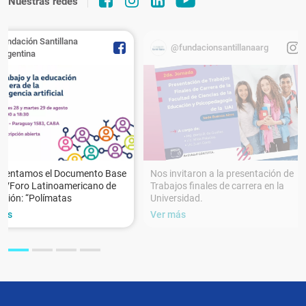
Nuestras redes
Fundación Santillana
@fundacionsantillanaarg
Argentina
esentamos el Documento Base
Nos invitaron a la presentación de
XVForo Latinoamericano de
Trabajos finales de carrera en la
ción: “Polímatas
Universidad.
más
Ver más