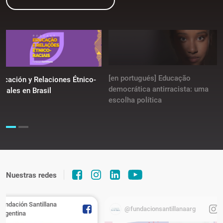
[en portugués] Educação
ucación y Relaciones Étnico-
democrática antirracista: uma
ciales en Brasil
escolha política
Nuestras redes
Fundación Santillana
@fundacionsantillanaarg
Argentina