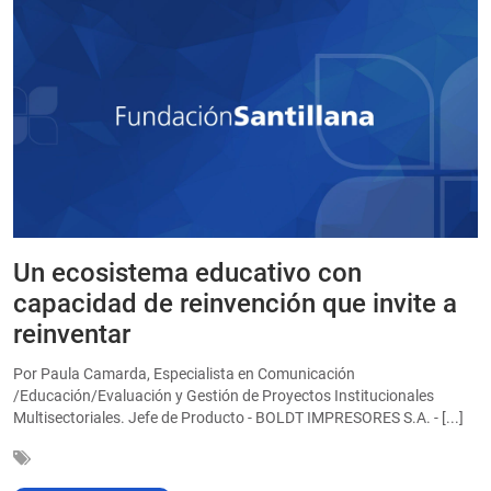
Un ecosistema educativo con
E
a
capacidad de reinvención que invite a
e
reinventar
a
Por Paula Camarda, Especialista en Comunicación
E
/Educación/Evaluación y Gestión de Proyectos Institucionales
C
Multisectoriales. Jefe de Producto - BOLDT IMPRESORES S.A. - [...]
In