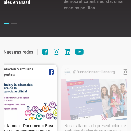
democrática antirracista: uma
ciales en Brasil
escolha política
Nuestras redes
Fundación Santillana
@fundacionsantillanaarg
Argentina
esentamos el Documento Base
Nos invitaron a la presentación de