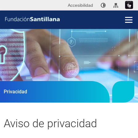
Accesibilidad
Fun
San
Publi
Privacidad
Ini
P
Aviso de privacidad
Co