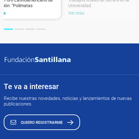
XVForo Latinoamericano de
Trabajos finales de carrera en la
ción: “Polímatas
Universidad.
más
Ver más
Te va a interesar
Recibe nuestras novedades, noticias y lanzamientos de nuevas
publicaciones.
QUIERO REGISTRARME