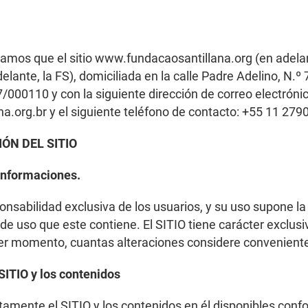
mamos que el sitio
www.fundacaosantillana.org
(en adela
, la FS), domiciliada en la calle Padre Adelino, N.º 75
/0001­10 y con la siguiente dirección de correo electrónic
a.org.br
y el siguiente teléfono de contacto: +55 11 279
IÓN DEL SITIO
 informaciones.
ponsabilidad exclusiva de los usuarios, y su uso supone l
 de uso que este contiene. El SITIO tiene carácter exclus
uier momento, cuantas alteraciones considere conveniente
SITIO y los contenidos
tamente el SITIO y los contenidos en él disponibles confo