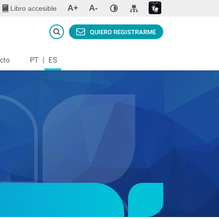
A+
A-
Libro accesible
QUIERO REGISTRARME
PT
|
ES
cto