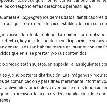
 disposición o, de cualquier forma, comunicar públicamente
de los correspondientes derechos o permiso legal;
, alterar el
copyright
y los demás datos identificadores d
les o cualquier otro medio técnico establecido para su rec
, inclusive, de intentar obtener los contenidos empleand
tos efectos, hayan sido puestos a su disposición o se hay
en general, se usan habitualmente en internet con esa f
ervicios que en él se prestan y/o sus contenidos.
dio o vídeo están sujetos, en especial, a las siguientes co
les y/o su posterior distribución. Las imágenes y recurs
ios de comunicación y para fines meramente informativos
rar actividades, productos o eventos de otras fundaciones
enes o archivos de audio o vídeo cuando considere que s
reses.