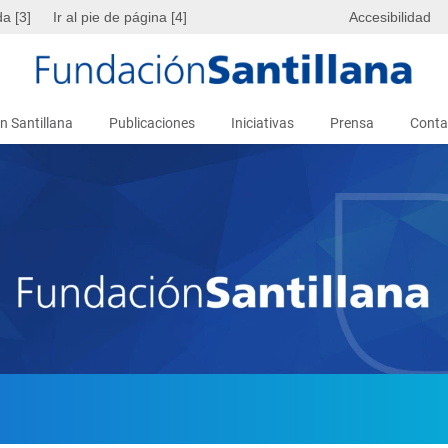
da [3]
Ir al pie de página [4]
Accesibilidad
n Santillana
Publicaciones
Iniciativas
Prensa
Conta