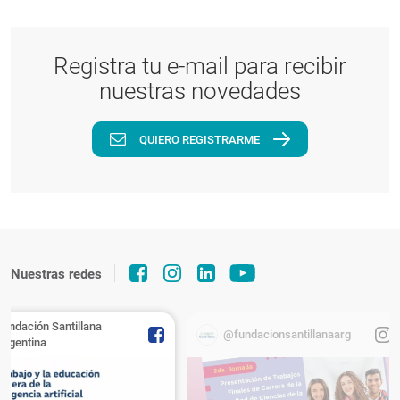
Registra tu e-mail para recibir
nuestras novedades
QUIERO REGISTRARME
Nuestras redes
Fundación Santillana
@fundacionsantillanaarg
Argentina