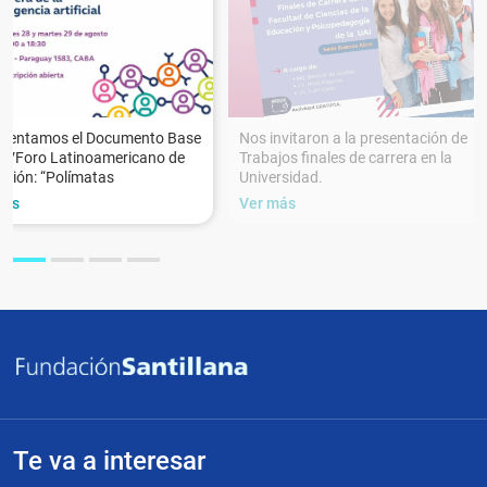
esentamos el Documento Base
Nos invitaron a la presentación de
XVForo Latinoamericano de
Trabajos finales de carrera en la
ción: “Polímatas
Universidad.
más
Ver más
Te va a interesar