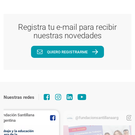
Registra tu e-mail para recibir
nuestras novedades
QUIERO REGISTRARME
Nuestras redes
Fundación Santillana
@fundacionsantillanaarg
Argentina