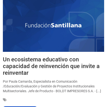
Un ecosistema educativo con
E
a
capacidad de reinvención que invite a
e
reinventar
a
Por Paula Camarda, Especialista en Comunicación
E
/Educación/Evaluación y Gestión de Proyectos Institucionales
C
Multisectoriales. Jefe de Producto - BOLDT IMPRESORES S.A. - [...]
In