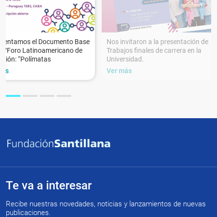
esentamos el Documento Base
Nos invitaron a la presentación de
XVForo Latinoamericano de
Trabajos finales de carrera en la
ción: “Polímatas
Universidad.
más
Ver más
Te va a interesar
Recibe nuestras novedades, noticias y lanzamientos de nuevas
publicaciones.