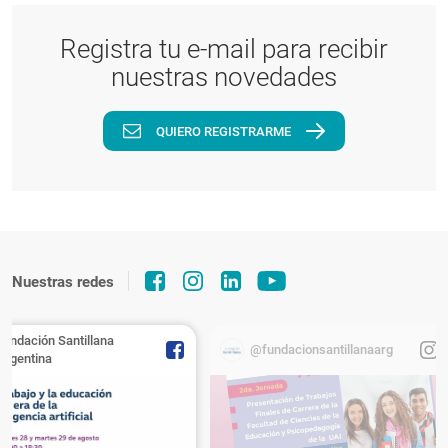
Registra tu e-mail para recibir
nuestras novedades
QUIERO REGISTRARME
Nuestras redes
Fundación Santillana
@fundacionsantillanaarg
Argentina