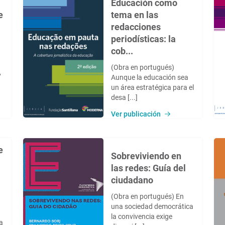
Educación como
e
tema en las
a
redacciones
periodísticas: la
cob...
(Obra en portugués)
y
Aunque la educación sea
un área estratégica para el
desa [...]
Ver publicación
e
Sobreviviendo en
a
las redes: Guía del
ciudadano
(Obra en portugués) En
una sociedad democrática
la convivencia exige
a