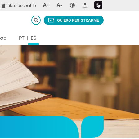
A+
A-
Libro accesible
QUIERO REGISTRARME
PT
|
ES
cto