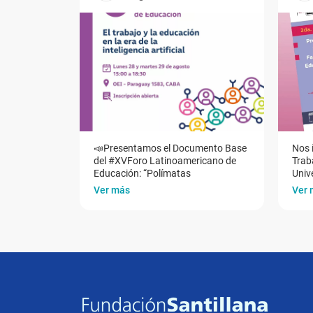
📣Presentamos el Documento Base
Nos 
del #XVForo Latinoamericano de
Traba
Educación: “Polímatas
Univ
Ver más
Ver 