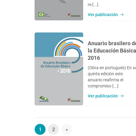
re [...]
Ver publicación
Anuario brasilero d
la Educación Básic
2016
(Obra en portugués) En s
quinta edición este
anuario reafirma el
compromiso [...]
Ver publicación
1
2
»