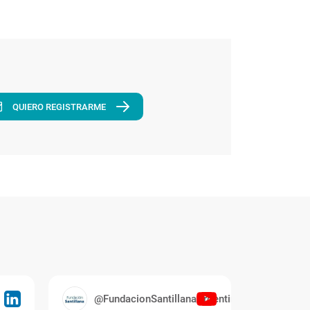
QUIERO REGISTRARME
@FundacionSantillanaArgentina