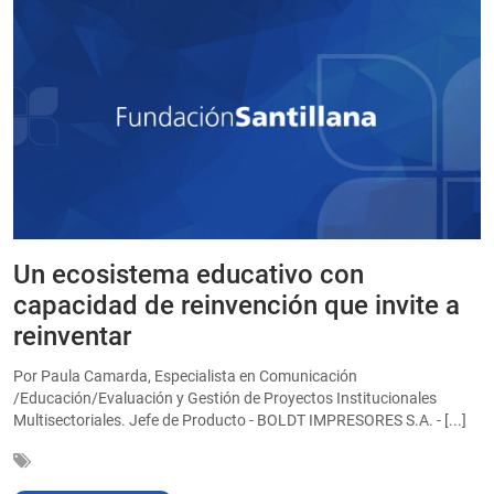
Un ecosistema educativo con
E
a
capacidad de reinvención que invite a
e
reinventar
a
Por Paula Camarda, Especialista en Comunicación
E
/Educación/Evaluación y Gestión de Proyectos Institucionales
C
Multisectoriales. Jefe de Producto - BOLDT IMPRESORES S.A. - [...]
In