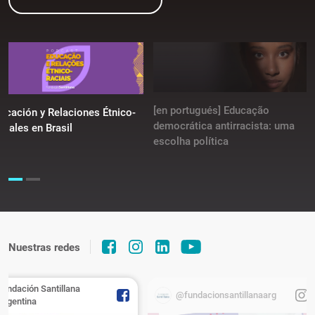
[en portugués] Educação
ucación y Relaciones Étnico-
democrática antirracista: uma
ciales en Brasil
escolha política
Nuestras redes
Fundación Santillana
@fundacionsantillanaarg
Argentina