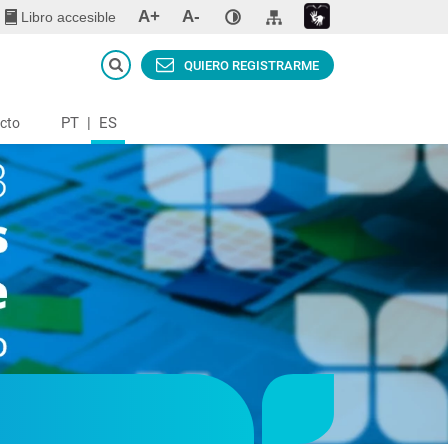
A+
A-
Libro accesible
QUIERO REGISTRARME
PT
|
ES
cto