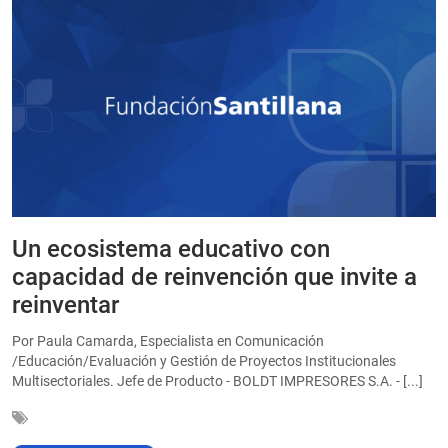
Un ecosistema educativo con
E
a
capacidad de reinvención que invite a
e
reinventar
a
Por Paula Camarda, Especialista en Comunicación
E
/Educación/Evaluación y Gestión de Proyectos Institucionales
C
Multisectoriales. Jefe de Producto - BOLDT IMPRESORES S.A. - [...]
In