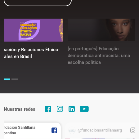
[en portugués] Educação
ucación y Relaciones Étnico-
democrática antirracista: uma
ciales en Brasil
escolha política
Nuestras redes
Fundación Santillana
@fundacionsantillanaarg
Argentina