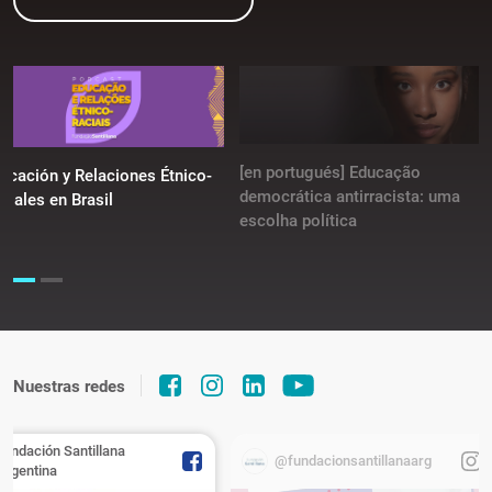
[en portugués] Educação
ucación y Relaciones Étnico-
democrática antirracista: uma
ciales en Brasil
escolha política
Nuestras redes
Fundación Santillana
@fundacionsantillanaarg
Argentina