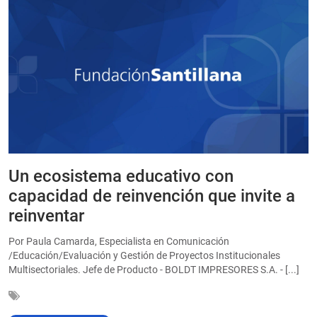
Un ecosistema educativo con
E
a
capacidad de reinvención que invite a
e
reinventar
a
Por Paula Camarda, Especialista en Comunicación
E
/Educación/Evaluación y Gestión de Proyectos Institucionales
C
Multisectoriales. Jefe de Producto - BOLDT IMPRESORES S.A. - [...]
In