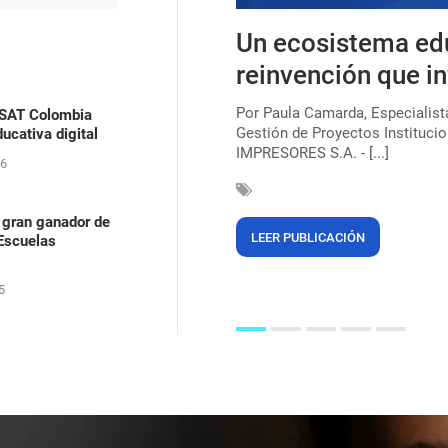
s, uma lei que ainda
Un ecosistema ed
ica para combater o
reinvención que in
Por Paula Camarda, Especialis
ASAT Colombia
Gestión de Proyectos Institucio
ucativa digital
çar a marca de 220 milhões de
IMPRESORES S.A. - [...]
egras (56%). Mas, mesmo após 135
26
 gran ganador de
LEER PUBLICACIÓN
 Escuelas
5