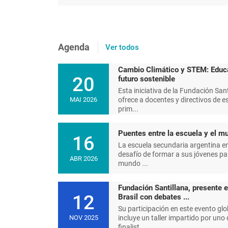
Agenda
Ver todos
Cambio Climático y STEM: Educ
20
futuro sostenible
Esta iniciativa de la Fundación Sant
ofrece a docentes y directivos de e
MAI 2026
prim...
Puentes entre la escuela y el mu
16
La escuela secundaria argentina en
desafío de formar a sus jóvenes pa
ABR 2026
mundo ...
Fundación Santillana, presente 
12
Brasil con debates ...
Su participación en este evento glo
incluye un taller impartido por uno 
NOV 2025
finalist...