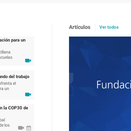
Artículos
Ver todos
ación para un
illana
scuelas
ndo del trabajo
frenta el
ra un
en la COP30 de
bal
de los