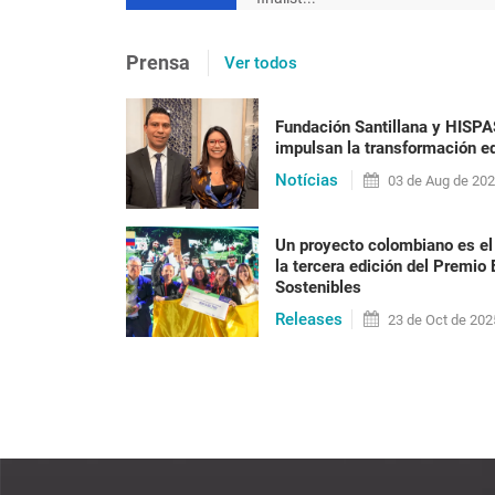
[en portugués] Após 20 ano
Prensa
Ver todos
precisa ser posta em prát
racismo
Fundación Santillana y HISP
impulsan la transformación ed
Nilma Lino Gomes Em 2023 o Brasil vai alcan
Notícias
habitantes, a maioria formada por pessoas n
03 de
Aug
de 20
anos do fim do reg[...]
Un proyecto colombiano es el
la tercera edición del Premio
Sostenibles
LEER PUBLICACIÓN
Releases
23 de
Oct
de 202