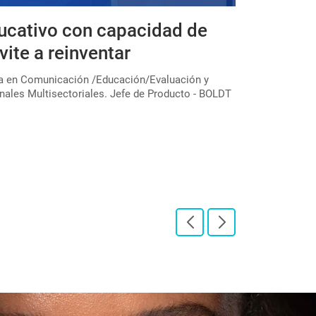
ucativo con capacidad de
Expedicio
vite a reinventar
educativa
colectivo
ta en Comunicación /Educación/Evaluación y
nales Multisectoriales. Jefe de Producto - BOLDT
En el marco de u
través de la Subs
"Expediciones pe[
LEER PUBLICAC