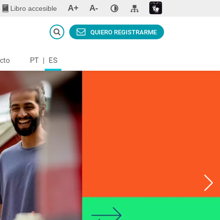
A+
A-
Libro accesible
QUIERO REGISTRARME
PT
|
ES
cto