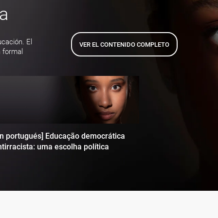
ta
ucación. El
VER EL CONTENIDO COMPLETO
 formal
en portugués] Educação democrática
tirracista: uma escolha política