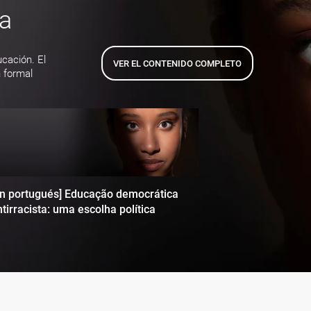
ta
ucación. El
VER EL CONTENIDO COMPLETO
 formal
en portugués] Educação democrática
tirracista: uma escolha política