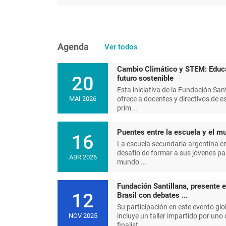
Agenda
Ver todos
Cambio Climático y STEM: Educ
20
futuro sostenible
Esta iniciativa de la Fundación Sant
ofrece a docentes y directivos de e
MAI 2026
prim...
Puentes entre la escuela y el mu
16
La escuela secundaria argentina en
desafío de formar a sus jóvenes pa
ABR 2026
mundo ...
Fundación Santillana, presente 
12
Brasil con debates ...
Su participación en este evento glo
incluye un taller impartido por uno 
NOV 2025
finalist...