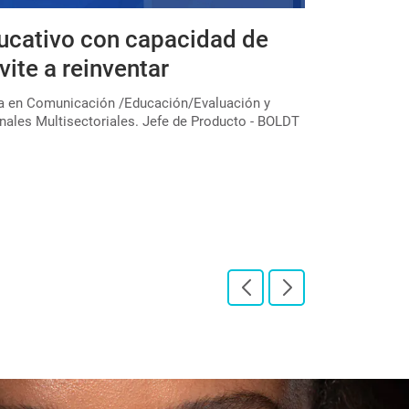
ucativo con capacidad de
Expedicio
vite a reinventar
educativa
colectivo
ta en Comunicación /Educación/Evaluación y
nales Multisectoriales. Jefe de Producto - BOLDT
En el marco de u
través de la Subs
"Expediciones pe[
LEER PUBLICAC