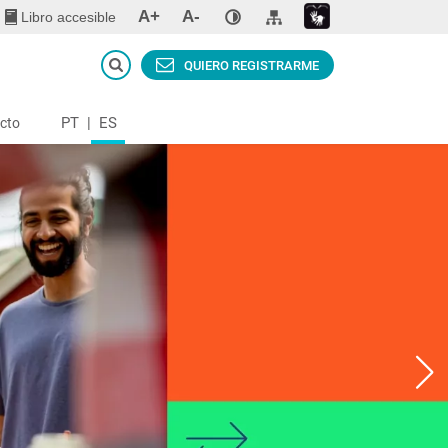
A+
A-
Libro accesible
QUIERO REGISTRARME
PT
|
ES
cto