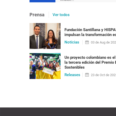
[en portugués] Após 20 ano
Prensa
Ver todos
precisa ser posta em prát
racismo
Fundación Santillana y HISP
impulsan la transformación ed
Nilma Lino Gomes Em 2023 o Brasil vai alcan
Notícias
habitantes, a maioria formada por pessoas n
03 de
Aug
de 20
anos do fim do reg[...]
Un proyecto colombiano es el
la tercera edición del Premio
Sostenibles
LEER PUBLICACIÓN
Releases
23 de
Oct
de 202