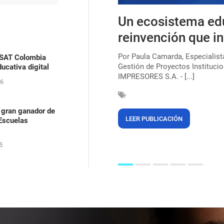
s, uma lei que ainda
Un ecosistema ed
ica para combater o
reinvención que in
Por Paula Camarda, Especialis
ASAT Colombia
Gestión de Proyectos Institucio
ucativa digital
çar a marca de 220 milhões de
IMPRESORES S.A. - [...]
egras (56%). Mas, mesmo após 135
26
 gran ganador de
LEER PUBLICACIÓN
 Escuelas
5