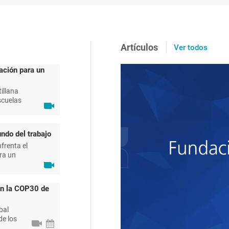
Artículos
Ver todos
ación para un
illana
scuelas
ndo del trabajo
frenta el
ra un
en la COP30 de
bal
de los