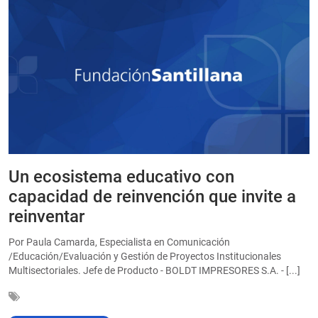
Un ecosistema educativo con
E
a
capacidad de reinvención que invite a
e
reinventar
a
Por Paula Camarda, Especialista en Comunicación
E
/Educación/Evaluación y Gestión de Proyectos Institucionales
C
Multisectoriales. Jefe de Producto - BOLDT IMPRESORES S.A. - [...]
In