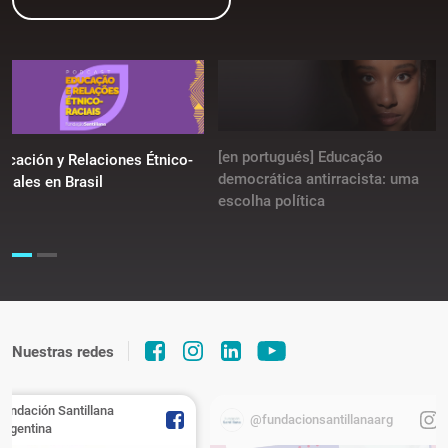
[en portugués] Educação
ucación y Relaciones Étnico-
democrática antirracista: uma
ciales en Brasil
escolha política
Nuestras redes
Fundación Santillana
@fundacionsantillanaarg
Argentina