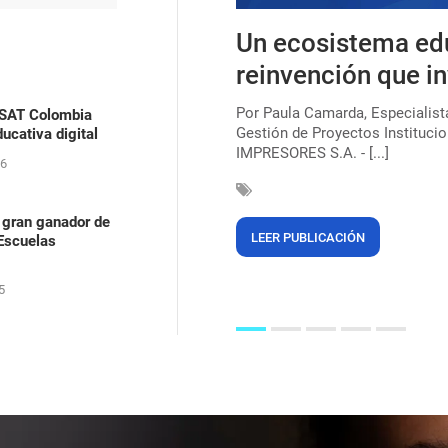
s, uma lei que ainda
Un ecosistema ed
ica para combater o
reinvención que in
Por Paula Camarda, Especialis
ASAT Colombia
Gestión de Proyectos Institucio
ucativa digital
çar a marca de 220 milhões de
IMPRESORES S.A. - [...]
egras (56%). Mas, mesmo após 135
26
 gran ganador de
LEER PUBLICACIÓN
 Escuelas
5