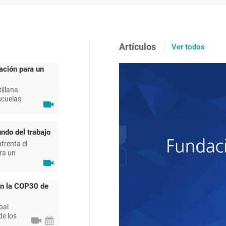
Artículos
Ver todos
ación para un
illana
scuelas
ndo del trabajo
frenta el
ra un
en la COP30 de
bal
de los