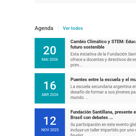
Agenda
Ver todos
Cambio Climático y STEM: Educ
20
futuro sostenible
Esta iniciativa de la Fundación Sant
ofrece a docentes y directivos de e
MAI 2026
prim...
Puentes entre la escuela y el mu
16
La escuela secundaria argentina en
desafío de formar a sus jóvenes pa
ABR 2026
mundo ...
Fundación Santillana, presente 
12
Brasil con debates ...
Su participación en este evento glo
incluye un taller impartido por uno 
NOV 2025
finalist...