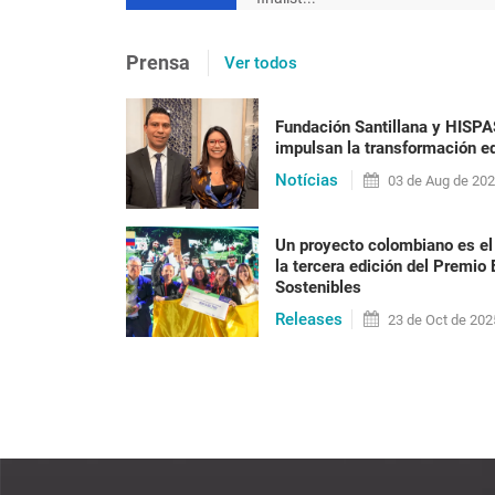
[en portugués] Após 20 ano
Prensa
Ver todos
precisa ser posta em prát
racismo
Fundación Santillana y HISP
impulsan la transformación ed
Nilma Lino Gomes Em 2023 o Brasil vai alcan
Notícias
habitantes, a maioria formada por pessoas n
03 de
Aug
de 20
anos do fim do reg[...]
Un proyecto colombiano es el
la tercera edición del Premio
Sostenibles
LEER PUBLICACIÓN
Releases
23 de
Oct
de 202