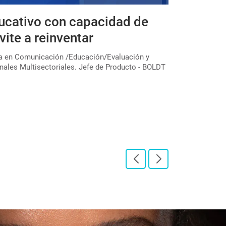
ucativo con capacidad de
Expedicio
vite a reinventar
educativa
colectivo
ta en Comunicación /Educación/Evaluación y
nales Multisectoriales. Jefe de Producto - BOLDT
En el marco de u
través de la Subs
"Expediciones pe[
LEER PUBLICAC