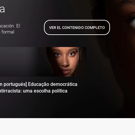
ta
ucación. El
VER EL CONTENIDO COMPLETO
 formal
en portugués] Educação democrática
tirracista: uma escolha política