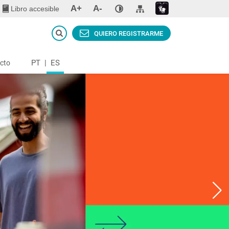
A+
A-
Libro accesible
QUIERO REGISTRARME
PT
|
ES
cto