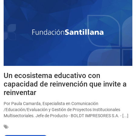
Un ecosistema educativo con
E
a
capacidad de reinvención que invite a
e
reinventar
a
Por Paula Camarda, Especialista en Comunicación
E
/Educación/Evaluación y Gestión de Proyectos Institucionales
C
Multisectoriales. Jefe de Producto - BOLDT IMPRESORES S.A. - [...]
In