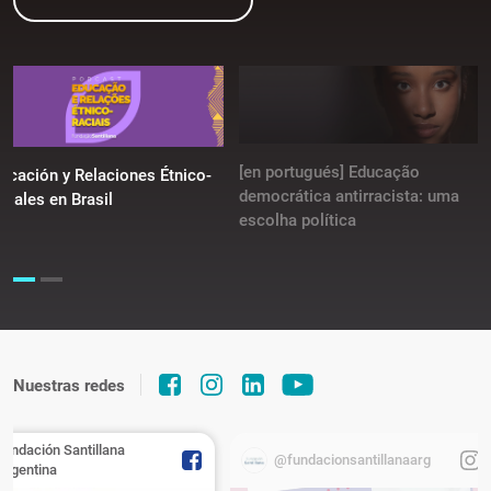
[en portugués] Educação
ucación y Relaciones Étnico-
democrática antirracista: uma
ciales en Brasil
escolha política
Nuestras redes
Fundación Santillana
@fundacionsantillanaarg
Argentina