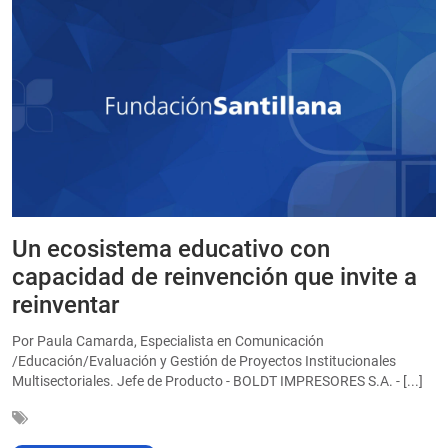
Un ecosistema educativo con
E
a
capacidad de reinvención que invite a
e
reinventar
a
Por Paula Camarda, Especialista en Comunicación
E
/Educación/Evaluación y Gestión de Proyectos Institucionales
C
Multisectoriales. Jefe de Producto - BOLDT IMPRESORES S.A. - [...]
In