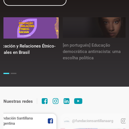
[en portugués] Educação
ucación y Relaciones Étnico-
democrática antirracista: uma
ciales en Brasil
escolha política
Nuestras redes
Fundación Santillana
@fundacionsantillanaarg
Argentina