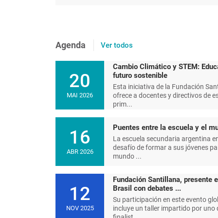
Agenda
Ver todos
Cambio Climático y STEM: Educ
20
futuro sostenible
Esta iniciativa de la Fundación Sant
ofrece a docentes y directivos de e
MAI 2026
prim...
Puentes entre la escuela y el mu
16
La escuela secundaria argentina en
desafío de formar a sus jóvenes pa
ABR 2026
mundo ...
Fundación Santillana, presente 
12
Brasil con debates ...
Su participación en este evento glo
incluye un taller impartido por uno 
NOV 2025
finalist...