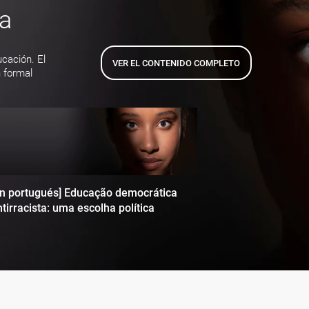
ta
ucación. El
VER EL CONTENIDO COMPLETO
 formal
en portugués] Educação democrática
tirracista: uma escolha política