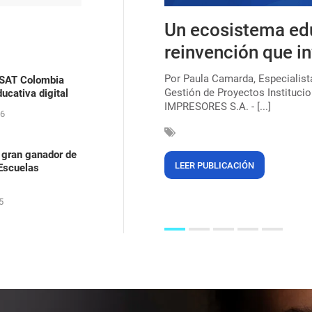
s, uma lei que ainda
Un ecosistema ed
ica para combater o
reinvención que in
Por Paula Camarda, Especialis
ASAT Colombia
Gestión de Proyectos Institucio
ucativa digital
çar a marca de 220 milhões de
IMPRESORES S.A. - [...]
egras (56%). Mas, mesmo após 135
26
 gran ganador de
LEER PUBLICACIÓN
 Escuelas
5