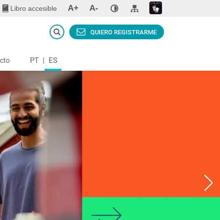
A+
A-
Libro accesible
QUIERO REGISTRARME
PT
|
ES
cto