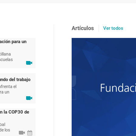
Artículos
Ver todos
ación para un
illana
scuelas
ndo del trabajo
frenta el
ra un
en la COP30 de
bal
de los