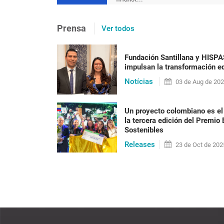
[en portugués] Após 20 ano
Prensa
Ver todos
precisa ser posta em prát
racismo
Fundación Santillana y HISP
impulsan la transformación ed
Nilma Lino Gomes Em 2023 o Brasil vai alcan
Notícias
habitantes, a maioria formada por pessoas n
03 de
Aug
de 20
anos do fim do reg[...]
Un proyecto colombiano es el
la tercera edición del Premio
Sostenibles
LEER PUBLICACIÓN
Releases
23 de
Oct
de 202