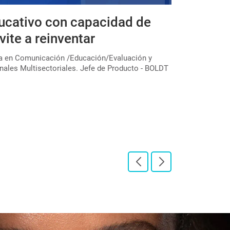
ucativo con capacidad de
Expedicio
vite a reinventar
educativa
colectivo
ta en Comunicación /Educación/Evaluación y
nales Multisectoriales. Jefe de Producto - BOLDT
En el marco de u
través de la Subs
"Expediciones pe[
LEER PUBLICAC