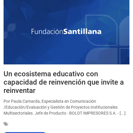
Un ecosistema educativo con
E
a
capacidad de reinvención que invite a
e
reinventar
a
Por Paula Camarda, Especialista en Comunicación
E
/Educación/Evaluación y Gestión de Proyectos Institucionales
C
Multisectoriales. Jefe de Producto - BOLDT IMPRESORES S.A. - [...]
In