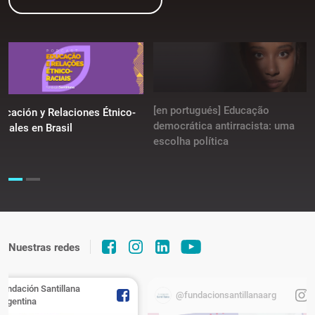
[en portugués] Educação
ucación y Relaciones Étnico-
democrática antirracista: uma
ciales en Brasil
escolha política
Nuestras redes
Fundación Santillana
@fundacionsantillanaarg
Argentina