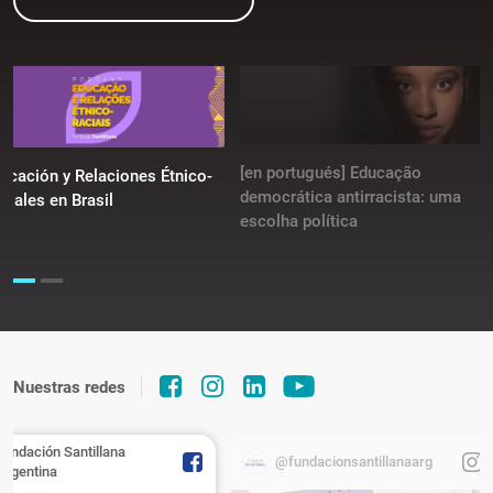
[en portugués] Educação
ucación y Relaciones Étnico-
democrática antirracista: uma
ciales en Brasil
escolha política
Nuestras redes
Fundación Santillana
@fundacionsantillanaarg
Argentina