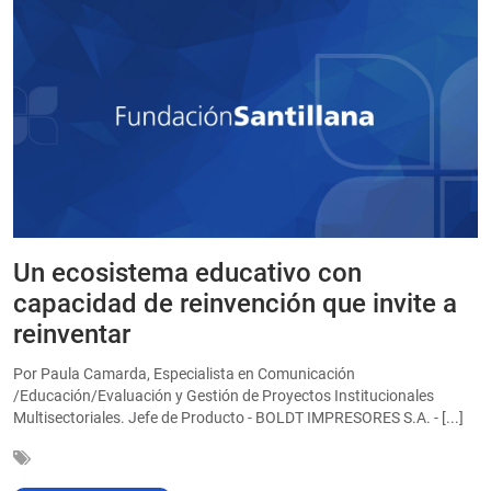
Un ecosistema educativo con
E
a
capacidad de reinvención que invite a
e
reinventar
a
Por Paula Camarda, Especialista en Comunicación
E
/Educación/Evaluación y Gestión de Proyectos Institucionales
C
Multisectoriales. Jefe de Producto - BOLDT IMPRESORES S.A. - [...]
In