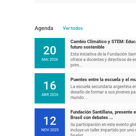
Agenda
Ver todos
Cambio Climático y STEM: Educ
20
futuro sostenible
Esta iniciativa de la Fundación Sant
ofrece a docentes y directivos de e
MAI 2026
prim...
Puentes entre la escuela y el mu
16
La escuela secundaria argentina en
desafío de formar a sus jóvenes pa
ABR 2026
mundo ...
Fundación Santillana, presente 
12
Brasil con debates ...
Su participación en este evento glo
incluye un taller impartido por uno 
NOV 2025
finalist...