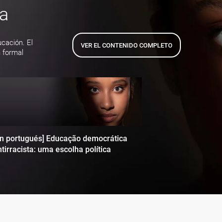
ta
ucación. El
VER EL CONTENIDO COMPLETO
 formal
en portugués] Educação democrática
tirracista: uma escolha política