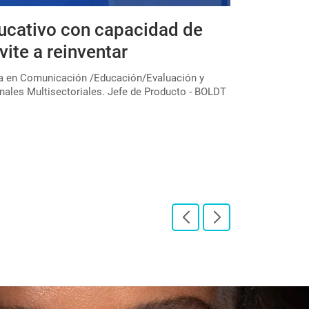
ucativo con capacidad de
Expedicio
vite a reinventar
educativa
colectivo
ta en Comunicación /Educación/Evaluación y
nales Multisectoriales. Jefe de Producto - BOLDT
En el marco de u
través de la Subs
"Expediciones pe[
LEER PUBLICAC