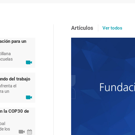
Artículos
Ver todos
ación para un
illana
scuelas
ndo del trabajo
frenta el
ra un
en la COP30 de
bal
de los