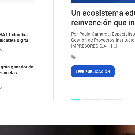
s, uma lei que ainda
Un ecosistema ed
ica para combater o
reinvención que in
Por Paula Camarda, Especialis
ASAT Colombia
Gestión de Proyectos Institucio
ucativa digital
çar a marca de 220 milhões de
IMPRESORES S.A. - [...]
egras (56%). Mas, mesmo após 135
26
 gran ganador de
LEER PUBLICACIÓN
 Escuelas
5