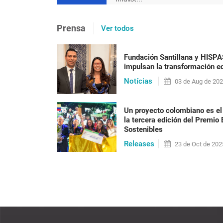
[en portugués] Após 20 ano
Prensa
Ver todos
precisa ser posta em prát
racismo
Fundación Santillana y HISP
impulsan la transformación ed
Nilma Lino Gomes Em 2023 o Brasil vai alcan
Notícias
habitantes, a maioria formada por pessoas n
03 de
Aug
de 20
anos do fim do reg[...]
Un proyecto colombiano es el
la tercera edición del Premio
Sostenibles
LEER PUBLICACIÓN
Releases
23 de
Oct
de 202