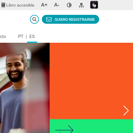
A+
A-
Libro accesible
QUIERO REGISTRARME
PT
|
ES
cto