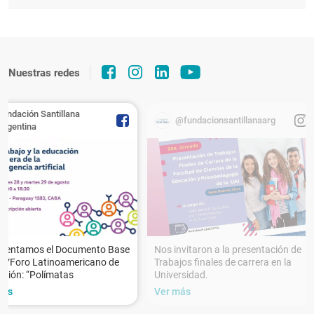
Nuestras redes
Fundación Santillana
@fundacionsantillanaarg
Argentina
esentamos el Documento Base
Nos invitaron a la presentación de
XVForo Latinoamericano de
Trabajos finales de carrera en la
ción: “Polímatas
Universidad.
más
Ver más