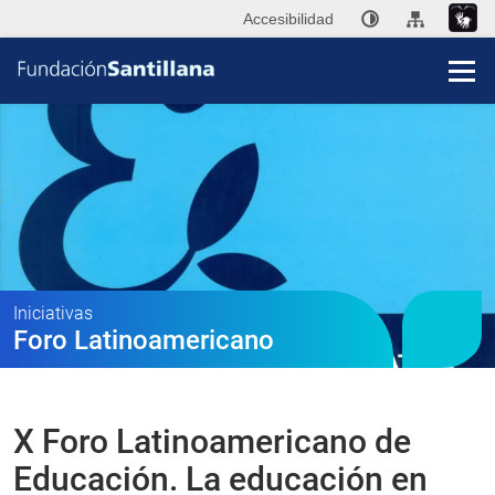
Accesibilidad
Fun
San
Publi
Iniciativas
Foro Latinoamericano
Ini
P
X Foro Latinoamericano de
Co
Educación. La educación en