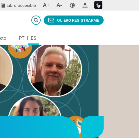
A+
A-
Libro accesible
QUIERO REGISTRARME
PT
|
ES
cto