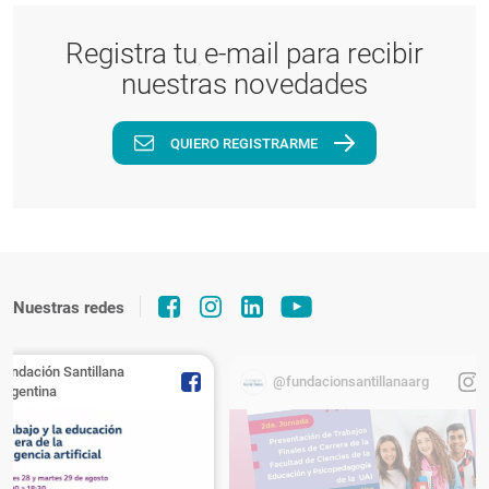
Registra tu e-mail para recibir
nuestras novedades
QUIERO REGISTRARME
Nuestras redes
Fundación Santillana
@fundacionsantillanaarg
Argentina