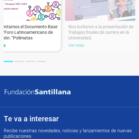
esentamos el Documento Base
Nos invitaron a la presentación de
XVForo Latinoamericano de
Trabajos finales de carrera en la
ción: “Polímatas
Universidad.
más
Ver más
Te va a interesar
Recibe nuestras novedades, noticias y lanzamientos de nuevas
publicaciones.