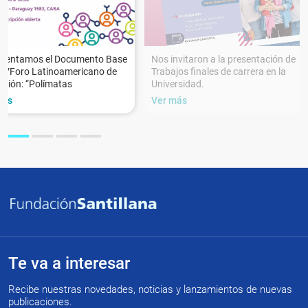
esentamos el Documento Base
Nos invitaron a la presentación de
XVForo Latinoamericano de
Trabajos finales de carrera en la
ción: “Polímatas
Universidad.
más
Ver más
Te va a interesar
Recibe nuestras novedades, noticias y lanzamientos de nuevas
publicaciones.