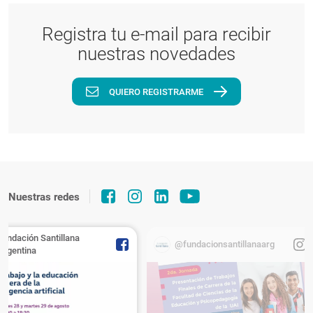
Registra tu e-mail para recibir
nuestras novedades
QUIERO REGISTRARME
Nuestras redes
Fundación Santillana
@fundacionsantillanaarg
Argentina