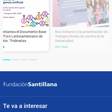
esentamos el Documento Base
Nos invitaron a la presentación de
XVForo Latinoamericano de
Trabajos finales de carrera en la
ción: “Polímatas
Universidad.
más
Ver más
Te va a interesar