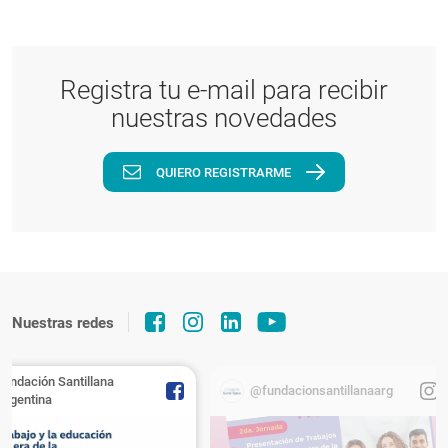
Registra tu e-mail para recibir
nuestras novedades
QUIERO REGISTRARME
Nuestras redes
Fundación Santillana
@fundacionsantillanaarg
Argentina