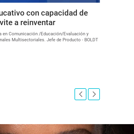
ucativo con capacidad de
Expedicio
vite a reinventar
educativa
colectivo
ta en Comunicación /Educación/Evaluación y
nales Multisectoriales. Jefe de Producto - BOLDT
En el marco de u
través de la Subs
"Expediciones pe[
LEER PUBLICAC