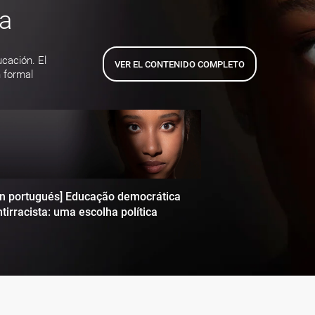
ta
ucación. El
VER EL CONTENIDO COMPLETO
 formal
en portugués] Educação democrática
tirracista: uma escolha política