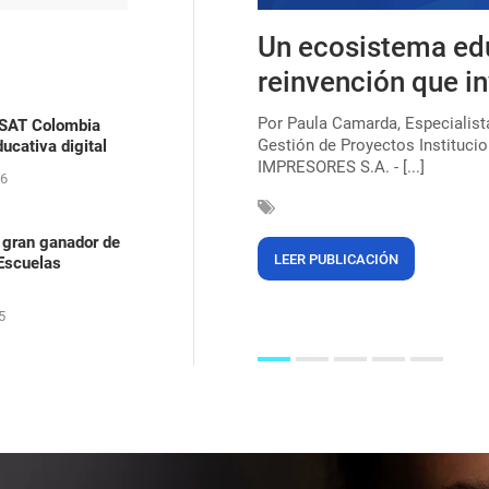
s, uma lei que ainda
Un ecosistema ed
ica para combater o
reinvención que in
Por Paula Camarda, Especialis
ASAT Colombia
Gestión de Proyectos Institucio
ucativa digital
çar a marca de 220 milhões de
IMPRESORES S.A. - [...]
egras (56%). Mas, mesmo após 135
26
 gran ganador de
LEER PUBLICACIÓN
 Escuelas
5