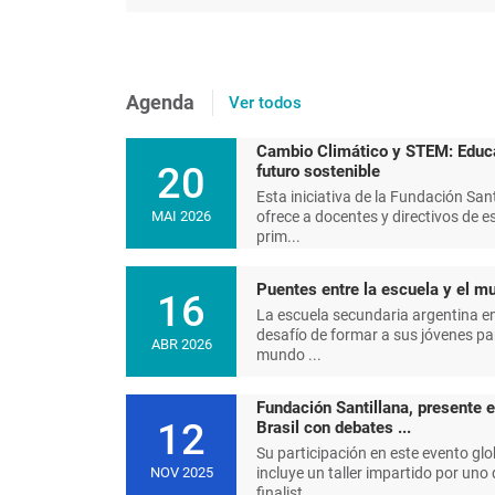
Agenda
Ver todos
Cambio Climático y STEM: Educ
20
futuro sostenible
Esta iniciativa de la Fundación Sant
ofrece a docentes y directivos de e
MAI 2026
prim...
Puentes entre la escuela y el mu
16
La escuela secundaria argentina en
desafío de formar a sus jóvenes pa
ABR 2026
mundo ...
Fundación Santillana, presente 
12
Brasil con debates ...
Su participación en este evento glo
incluye un taller impartido por uno 
NOV 2025
finalist...