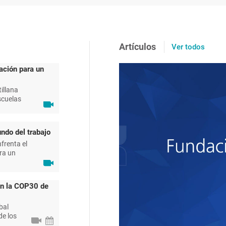
Artículos
Ver todos
ación para un
illana
scuelas
ndo del trabajo
frenta el
ra un
en la COP30 de
bal
de los