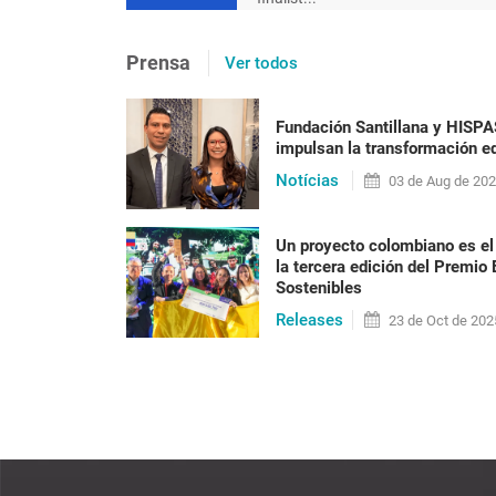
[en portugués] Após 20 ano
Prensa
Ver todos
precisa ser posta em prát
racismo
Fundación Santillana y HISP
impulsan la transformación ed
Nilma Lino Gomes Em 2023 o Brasil vai alcan
Notícias
habitantes, a maioria formada por pessoas n
03 de
Aug
de 20
anos do fim do reg[...]
Un proyecto colombiano es el
la tercera edición del Premio
Sostenibles
LEER PUBLICACIÓN
Releases
23 de
Oct
de 202