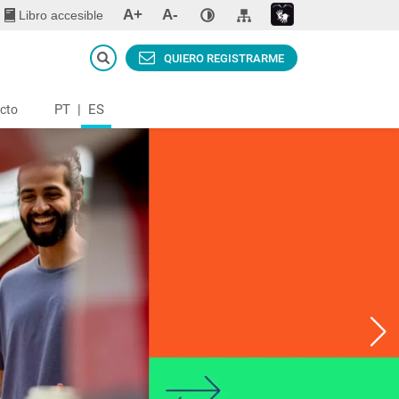
A+
A-
Libro accesible
QUIERO REGISTRARME
PT
|
ES
cto