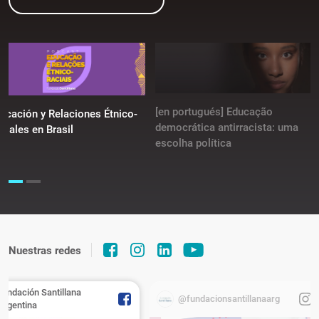
[en portugués] Educação
ucación y Relaciones Étnico-
democrática antirracista: uma
ciales en Brasil
escolha política
Nuestras redes
Fundación Santillana
@fundacionsantillanaarg
Argentina