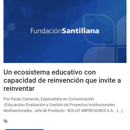
Un ecosistema educativo con
E
a
capacidad de reinvención que invite a
e
reinventar
a
Por Paula Camarda, Especialista en Comunicación
E
/Educación/Evaluación y Gestión de Proyectos Institucionales
C
Multisectoriales. Jefe de Producto - BOLDT IMPRESORES S.A. - [...]
In