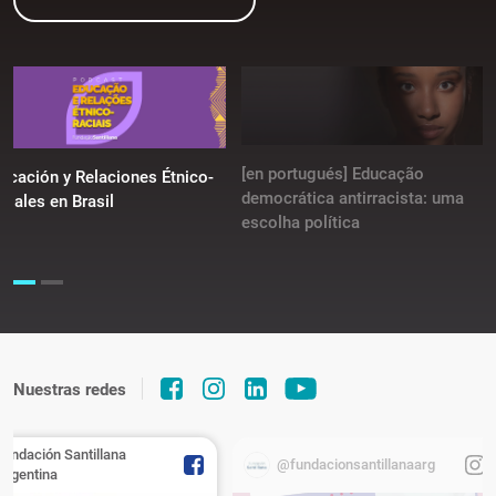
[en portugués] Educação
ucación y Relaciones Étnico-
democrática antirracista: uma
ciales en Brasil
escolha política
Nuestras redes
Fundación Santillana
@fundacionsantillanaarg
Argentina