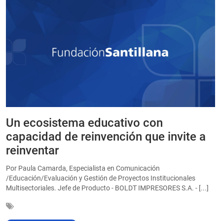
Un ecosistema educativo con
E
a
capacidad de reinvención que invite a
e
reinventar
a
Por Paula Camarda, Especialista en Comunicación
E
/Educación/Evaluación y Gestión de Proyectos Institucionales
C
Multisectoriales. Jefe de Producto - BOLDT IMPRESORES S.A. - [...]
In