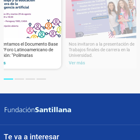
esentamos el Documento Base
Nos invitaron a la presentación de
XVForo Latinoamericano de
Trabajos finales de carrera en la
ción: “Polímatas
Universidad.
más
Ver más
Te va a interesar