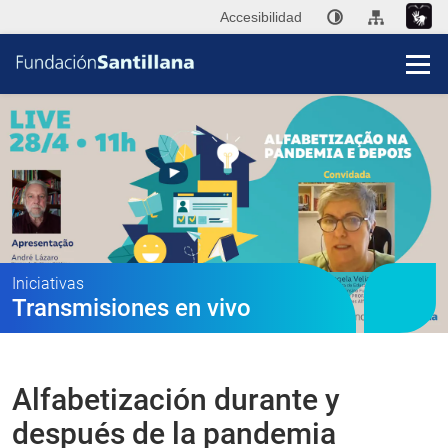
Accesibilidad
Fun
San
Publi
Iniciativas
Transmisiones en vivo
Ini
P
Alfabetización durante y
Co
después de la pandemia