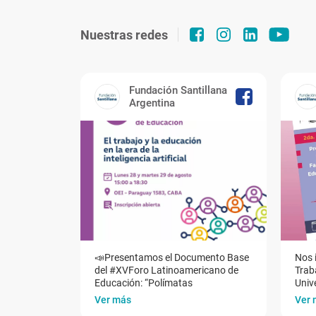
Nuestras redes
Fundación Santillana
Argentina
📣Presentamos el Documento Base
Nos 
del #XVForo Latinoamericano de
Traba
Educación: “Polímatas
Univ
Ver más
Ver 