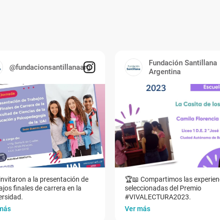
Fundación Santillana
@fundacionsantillanaarg
Argentina
invitaron a la presentación de
🏆📖 Compartimos las experien
jos finales de carrera en la
seleccionadas del Premio
ersidad.
#VIVALECTURA2023.
más
Ver más