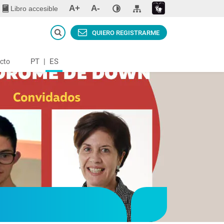
A+
A-
Libro accesible
QUIERO REGISTRARME
PT
|
ES
cto