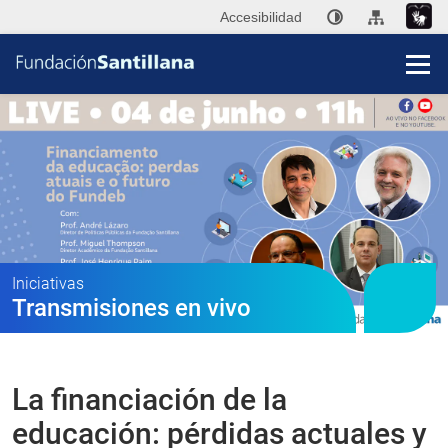
Accesibilidad
Fun
San
Publi
Iniciativas
Transmisiones en vivo
Ini
P
La financiación de la
Co
educación: pérdidas actuales y