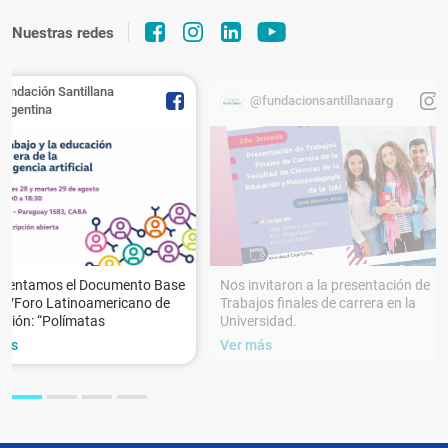
Nuestras redes
Fundación Santillana
@fundacionsantillanaarg
Argentina
esentamos el Documento Base
Nos invitaron a la presentación de
XVForo Latinoamericano de
Trabajos finales de carrera en la
ción: “Polímatas
Universidad.
más
Ver más