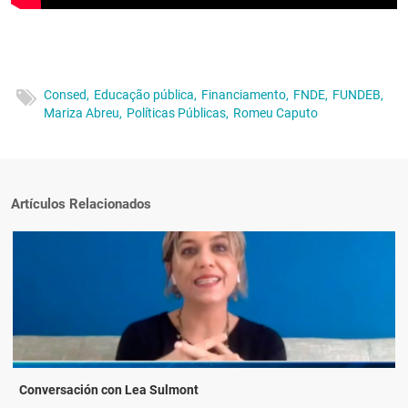
Consed,
Educação pública,
Financiamento,
FNDE,
FUNDEB,
Mariza Abreu,
Políticas Públicas,
Romeu Caputo
Artículos Relacionados
Conversación con Lea Sulmont