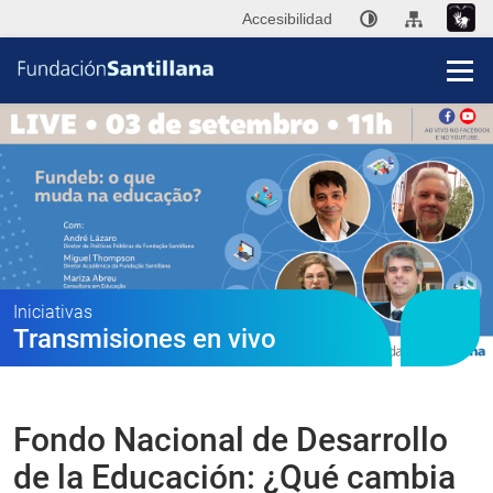
Accesibilidad
Fun
San
Publi
Iniciativas
Transmisiones en vivo
Ini
P
Fondo Nacional de Desarrollo
Co
de la Educación: ¿Qué cambia