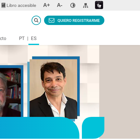
A+
A-
Libro accesible
QUIERO REGISTRARME
PT
|
ES
cto