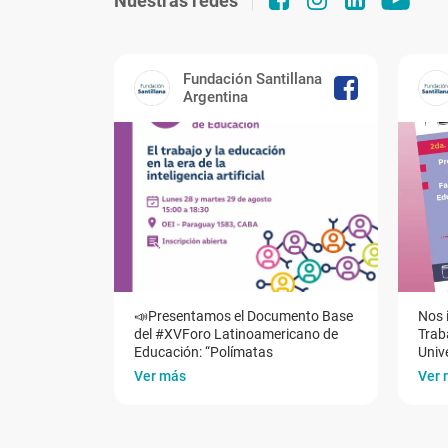
Nuestras redes
Fundación Santillana
Argentina
📣Presentamos el Documento Base
Nos 
del #XVForo Latinoamericano de
Traba
Educación: “Polímatas
Univ
Ver más
Ver 