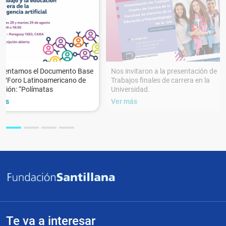
esentamos el Documento Base
Nos invitaron a la presentación de
XVForo Latinoamericano de
Trabajos finales de carrera en la
ción: “Polímatas
Universidad.
más
Ver más
Te va a interesar