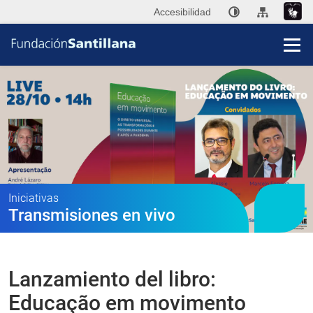
Accesibilidad
Fun
San
Publi
Iniciativas
Transmisiones en vivo
Ini
P
Lanzamiento del libro:
Co
Educação em movimento