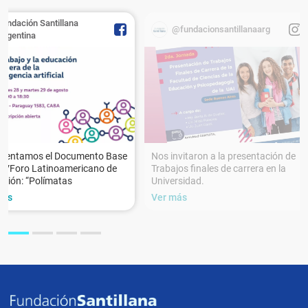
Fundación Santillana
@fundacionsantillanaarg
Argentina
esentamos el Documento Base
Nos invitaron a la presentación de
XVForo Latinoamericano de
Trabajos finales de carrera en la
ción: “Polímatas
Universidad.
más
Ver más