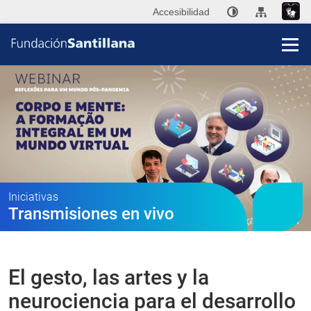
Accesibilidad
Fun
San
Publi
Iniciativas
Transmisiones en vivo
Ini
P
El gesto, las artes y la
Co
neurociencia para el desarrollo