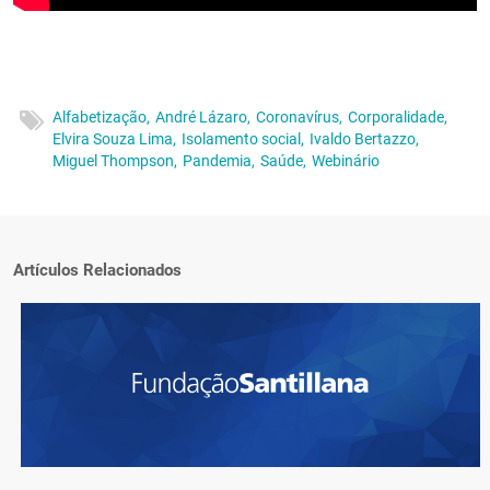
Alfabetização,
André Lázaro,
Coronavírus,
Corporalidade,
Elvira Souza Lima,
Isolamento social,
Ivaldo Bertazzo,
Miguel Thompson,
Pandemia,
Saúde,
Webinário
Artículos Relacionados