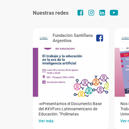
Nuestras redes
Fundación Santillana
Argentina
📣Presentamos el Documento Base
Nos 
del #XVForo Latinoamericano de
Traba
Educación: “Polímatas
Univ
Ver más
Ver 