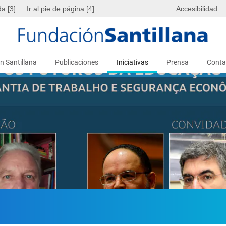
da [3]
Ir al pie de página [4]
Accesibilidad
n Santillana
Publicaciones
Iniciativas
Prensa
Conta