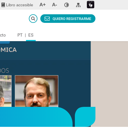
A+
A-
Libro accesible
QUIERO REGISTRARME
PT
|
ES
cto