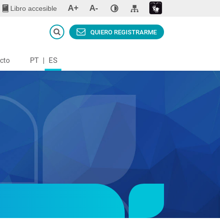
A+
A-
Libro accesible
QUIERO REGISTRARME
PT
|
ES
cto