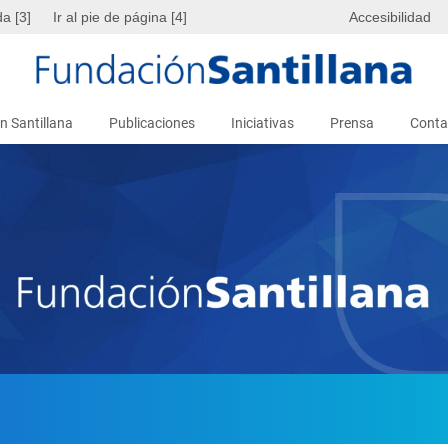
da [3]
Ir al pie de página [4]
Accesibilidad
n Santillana
Publicaciones
Iniciativas
Prensa
Conta