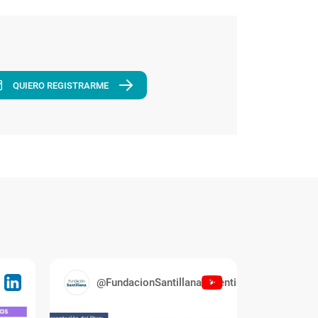
QUIERO REGISTRARME
@FundacionSantillanaArgentina