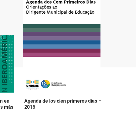
ón en
Agenda de los cien primeros días –
as más
2016