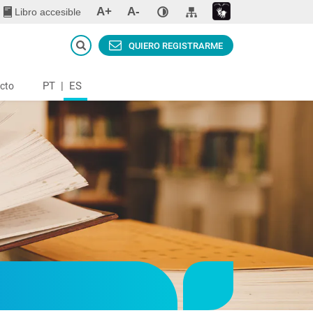
A+
A-
Libro accesible
QUIERO REGISTRARME
PT
|
ES
cto