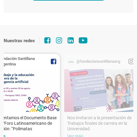
Nuestras redes
Fundación Santillana
@fundacionsantillanaarg
Argentina
esentamos el Documento Base
Nos invitaron a la presentación de
XVForo Latinoamericano de
Trabajos finales de carrera en la
ción: “Polímatas
Universidad.
más
Ver más