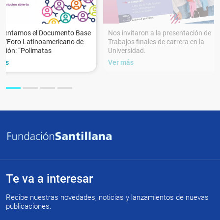
esentamos el Documento Base
Nos invitaron a la presentación de
XVForo Latinoamericano de
Trabajos finales de carrera en la
ción: “Polímatas
Universidad.
más
Ver más
Te va a interesar
Recibe nuestras novedades, noticias y lanzamientos de nuevas
publicaciones.