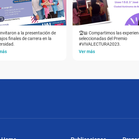
invitaron a la presentación de
🏆📖 Compartimos las experien
jos finales de carrera en la
seleccionadas del Premio
ersidad.
#VIVALECTURA2023.
más
Ver más