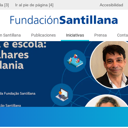
da [3]
Ir al pie de página [4]
Accesibilidad
n Santillana
Publicaciones
Iniciativas
Prensa
Conta