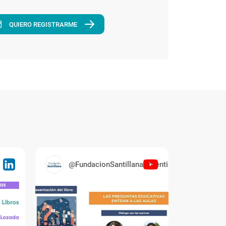
QUIERO REGISTRARME
@FundacionSantillanaArgentina