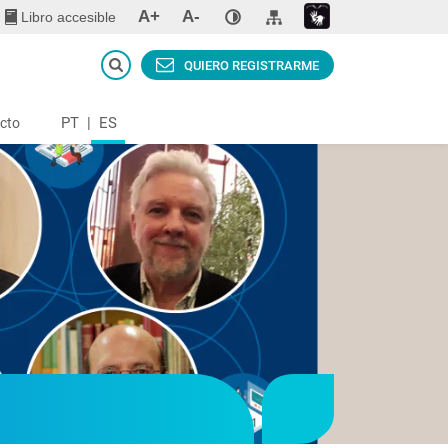
A+
A-
Libro accesible
QUIERO REGISTRARME
PT
|
ES
cto