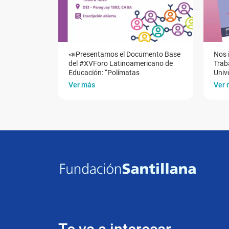
📣Presentamos el Documento Base
Nos 
del #XVForo Latinoamericano de
Traba
Educación: “Polímatas
Univ
Ver más
Ver 