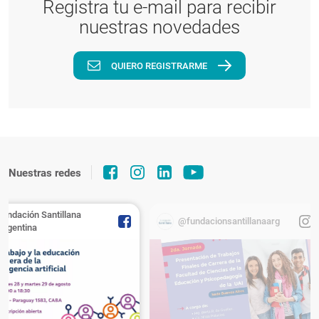
Registra tu e-mail para recibir
nuestras novedades
QUIERO REGISTRARME
Nuestras redes
Fundación Santillana
@fundacionsantillanaarg
Argentina