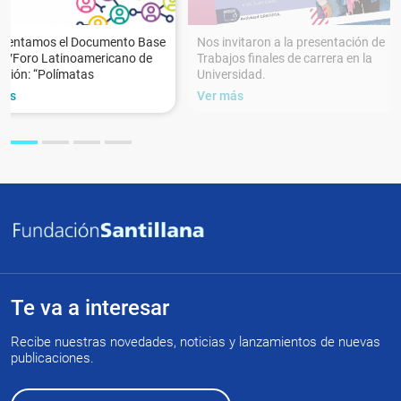
esentamos el Documento Base
Nos invitaron a la presentación de
XVForo Latinoamericano de
Trabajos finales de carrera en la
ción: “Polímatas
Universidad.
más
Ver más
Te va a interesar
Recibe nuestras novedades, noticias y lanzamientos de nuevas
publicaciones.