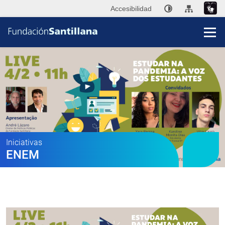
Accesibilidad
Fun
San
Publi
Iniciativas
ENEM
Ini
P
Co