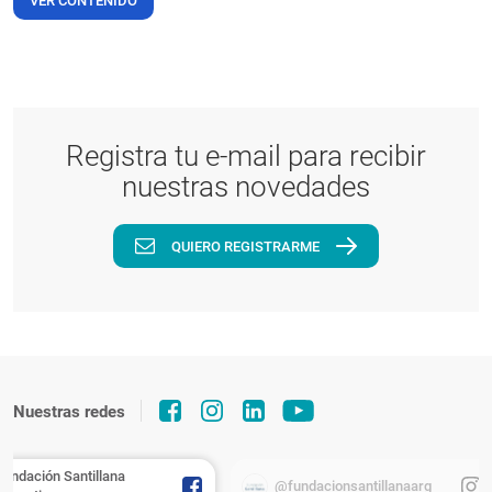
VER CONTENIDO
Registra tu e-mail para recibir
nuestras novedades
QUIERO REGISTRARME
Nuestras redes
Fundación Santillana
@fundacionsantillanaarg