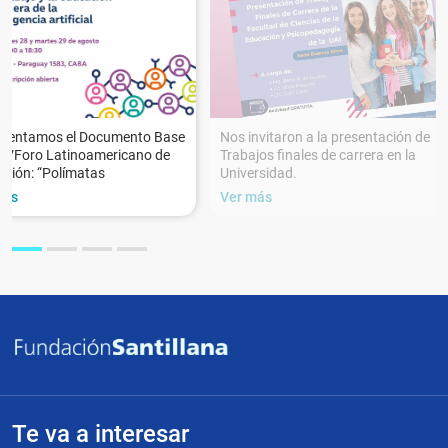
esentamos el Documento Base
Nos invitaron a la presentación de
XVForo Latinoamericano de
Trabajos finales de carrera en la
ción: “Polímatas
Universidad.
más
Ver más
Te va a interesar