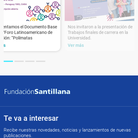
esentamos el Documento Base
Nos invitaron a la presentación de
XVForo Latinoamericano de
Trabajos finales de carrera en la
ción: “Polímatas
Universidad.
más
Ver más
Te va a interesar
Recibe nuestras novedades, noticias y lanzamientos de nuevas
publicaciones.