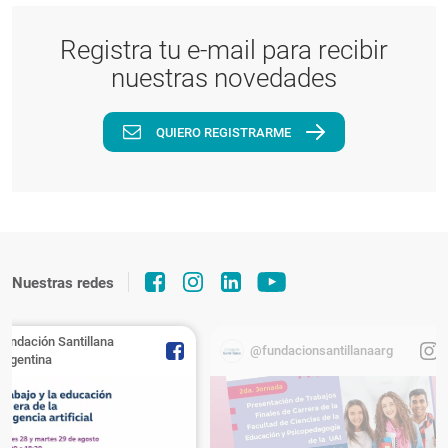
Registra tu e-mail para recibir
nuestras novedades
QUIERO REGISTRARME
Nuestras redes
Fundación Santillana
@fundacionsantillanaarg
Argentina