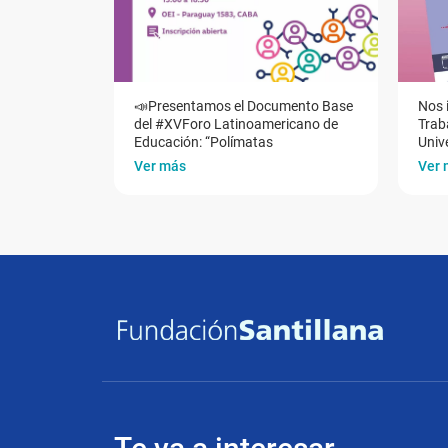
📣Presentamos el Documento Base
Nos 
del #XVForo Latinoamericano de
Traba
Educación: “Polímatas
Univ
Ver más
Ver 