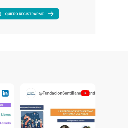
QUIERO REGISTRARME
@FundacionSantillanaArgentina