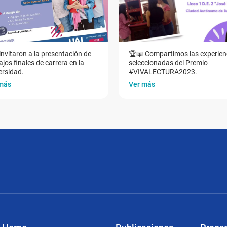
invitaron a la presentación de
🏆📖 Compartimos las experien
jos finales de carrera en la
seleccionadas del Premio
ersidad.
#VIVALECTURA2023.
más
Ver más