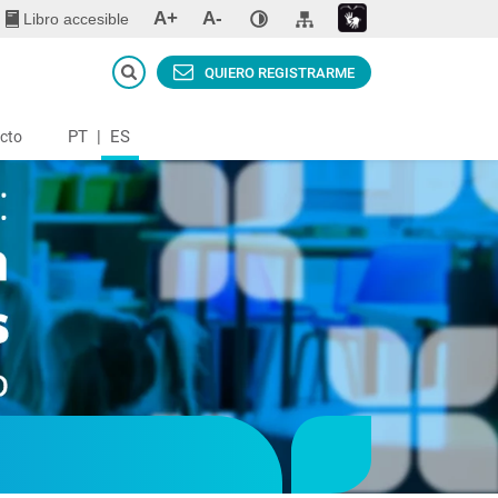
A+
A-
Libro accesible
QUIERO REGISTRARME
PT
|
ES
cto